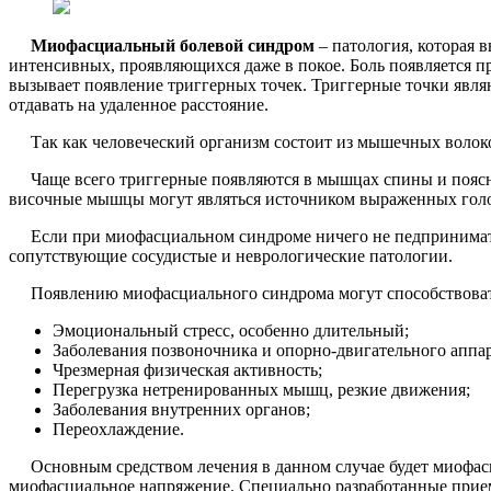
Миофасциальный болевой синдром
– патология, которая
интенсивных, проявляющихся даже в покое. Боль появляется п
вызывает появление триггерных точек. Триггерные точки явл
отдавать на удаленное расстояние.
Так как человеческий организм состоит из мышечных волокон 
Чаще всего триггерные появляются в мышцах спины и поясниц
височные мышцы могут являться источником выраженных голо
Если при миофасциальном синдроме ничего не педпринимать, т
сопутствующие сосудистые и неврологические патологии.
Появлению миофасциального синдрома могут способствоват
Эмоциональный стресс, особенно длительный;
Заболевания позвоночника и опорно-двигательного аппар
Чрезмерная физическая активность;
Перегрузка нетренированных мышц, резкие движения;
Заболевания внутренних органов;
Переохлаждение.
Основным средством лечения в данном случае будет миофасц
миофасциальное напряжение. Специально разработанные прием