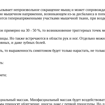
 вызывает непроизвольное сокращение мышц и может сопровожда
ри мышечном напряжении, возникающем из-за дисбаланса в попе
яются гипернапряженными участками мышечной ткани, при возде
примерно на 30 - 50 %, то возникновение триггерных точек мо
ы. Но также встречаются в области рук и ног. Отдельно можно
вных, и даже зубных болей.
о выраженность симптомом будет только нарастать, не только 
ь:
ата;
иальный массаж. Миофасциальный массаж будет воздействовать
ы приносят облегчение, иногда даже с первой процедуры. Но дл